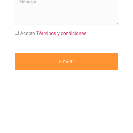
Acepto
Términos y condiciones
Enviar
En
OFAM
nos involucramos
en la operación de la empresa
para garantizar resultados