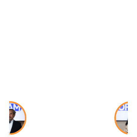
positivos.
Con más de 30 años de experiencia en la
dirección empresarial en USA, un sistema
tecnológico multisectorial de última generación,
y en línea y un grupo multidisciplinario hacen
que la expansión sea de forma casi inmediata.
Administradora de Empresas, con
especialización en Finanzas del CESA y
estudios de Negociación de Westmister
University (Inglaterra). CCO, COO,
Vicepresidente, con más de 20 años de
experiencia en Colombia y Estados